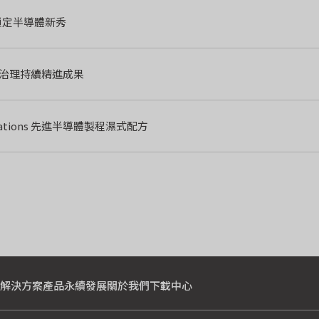
鎖定半導體新秀
永續治理持續精進成果
mulations 先進半導體製程濕式配方
解決方案
產品
永續發展
關於我們
下載中心