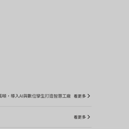
未來 2027 年供貨、中科高階產能6萬噸，導入AI與數位孿生打造智慧工廠
看更多
看更多