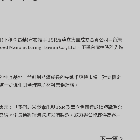
司(下稱李長榮)宣布攜手 JSR及華立集團成立合資公司—台灣
 Manufacturing Taiwan Co., Ltd.，下稱台灣捷時雅先進
的生產基地，並針對持續成長的先進半導體市場，建立穩定
 進一步強化其全球電子材料業務結構。
示：「我們非常榮幸能與 JSR 及華立集團達成這項戰略合
交織。李長榮將持續深耕尖端製造，致力與合作夥伴為客戶
下一篇