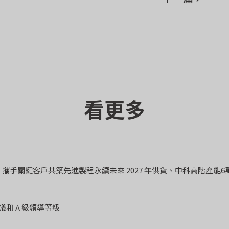
看更多
李長榮先進材料中科擴線正式動土，攜手關鍵客戶共築先進製程永續
議和 A 級領導等級