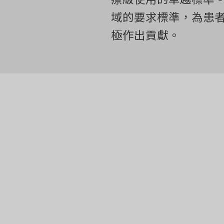
域的要求標準，為患
極作出貢獻。