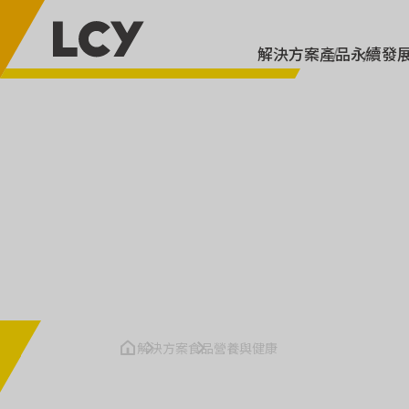
解決方案
產品
永續發
食品營養與健康
科技助力，健康躍進
升級醫療器械與生醫保健
解決方案
食品營養與健康