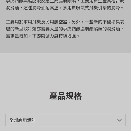
季戊四醇與脂肪酸反應生成脂肪酸酯，主要用於生產高檔合成
季戊四醇生產的抗氧化劑，有優異的橡塑膠熱保護性及加工穩
季戊四醇在塗料烤漆使用的醇酸樹脂，有最廣泛的應用，醇酸
潤滑油，這種潤滑油耐高溫，多用於噴氣式飛機引擎的潤滑。
定性，防止聚合物因降解而變色，廣泛用於塑料(PE、PP、
樹脂的消費量佔季戊四醇總消費量的68%，包含建築、汽車等
PS、PVC)、合成纖維、ABS樹脂、橡膠、潤滑油等提供聚合
龍頭產業，產品行銷全世界。
主要用於軍用飛機及民用航空器。另外，一些新的不破壞臭氧
物長效熱穩定的保護，需求持續成長。
層的新型致冷劑亦需要大量的季戊四醇脂肪酸酯類的潤滑油，
需求量增加，下游開發力度持續增強。
產品規格