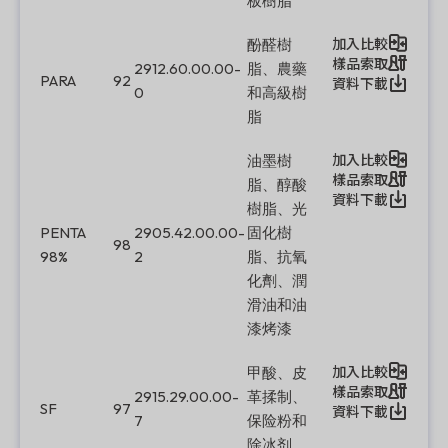
板樹脂
加入比較
酚醛樹
樣品索取
2912.60.00.00-
脂、農藥
PARA
92
資料下載
0
和高級樹
脂
加入比較
油墨樹
樣品索取
脂、醇酸
資料下載
樹脂、光
PENTA
2905.42.00.00-
固化樹
98
98%
2
脂、抗氧
化劑、潤
滑油和油
漆烤漆
加入比較
甲酸、皮
樣品索取
2915.29.00.00-
革揉制、
SF
97
資料下載
7
保险粉和
除冰剂