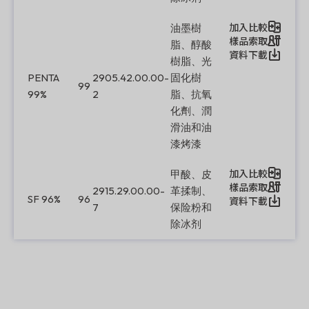
加入比較
油墨樹
樣品索取
脂、醇酸
資料下載
樹脂、光
PENTA
2905.42.00.00-
固化樹
99
99%
2
脂、抗氧
化劑、潤
滑油和油
漆烤漆
加入比較
甲酸、皮
樣品索取
2915.29.00.00-
革揉制、
SF 96%
96
資料下載
7
保险粉和
除冰剂