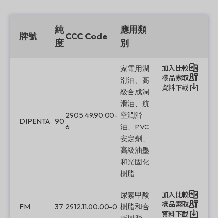
純
應用類
牌號
CCC Code
度
別
加入比較
家電用潤
樣品索取
滑油、高
資料下載
級合成潤
滑油、航
2905.49.90.00-
空潤滑
DIPENTA
90
6
油、PVC
安定劑、
高級油墨
和光固化
樹脂
加入比較
尿素甲酸
樣品索取
FM
37
2912.11.00.00-0
樹脂和合
資料下載